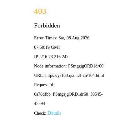
📖 儒道至圣
✍️ 儒道至圣 · 以诗书证圣道
永恒之火 巅峰巨著 · 读书人掌才气，诗词战蛮夷！
这是一个“万般皆下品，惟有读书高”的平行世界。方运，从寒门童
生起步，以惊世诗才重塑人族气运。
圣贤文章可镇压邪祟，诗词歌赋能呼风唤雨。诸子百家，才气纵
横；一联“大鹏一日同风起”，荡平妖蛮百万军。
亚圣之路，步步惊心；文胆破碎，重铸圣道。在这里，圣道即力
量，书香即锋芒。天不生仲尼，万古如长夜；今有方运，开万世太
平！